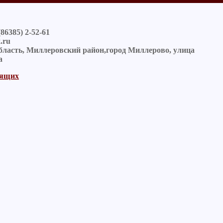
(86385) 2-52-61
.ru
область, Миллеровский район,город Миллерово, улица
а
дящих