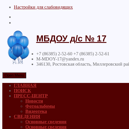
Настройки для cлабовидящих
МБДОУ д/с № 17
+7 (86385) 2-52-60 +7 (86385) 2-52-61
M-MDOY-17@yandex.ru
346130, Ростовская область, Миллеровский ра
Open Menu
ГЛАВНАЯ
ПОИСК
ПРЕСС-ЦЕНТР
Новости
Фотоальбомы
Видеотека
СВЕДЕНИЯ
Основные сведения
Основные сведения