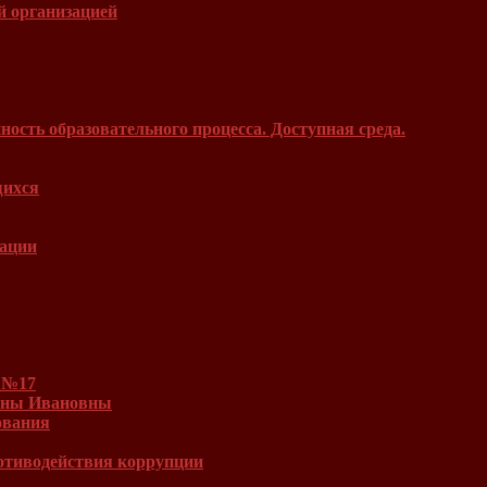
й организацией
ость образовательного процесса. Доступная среда.
щихся
зации
 №17
Инны Ивановны
ования
отиводействия коррупции