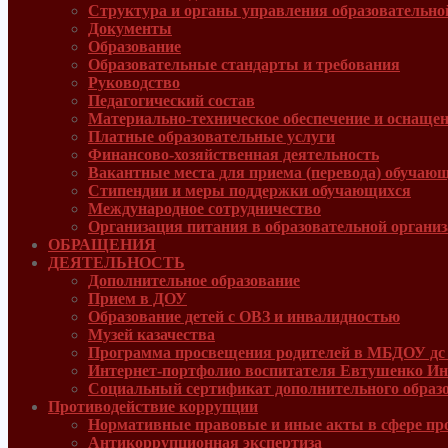
Структура и органы управления образовательно
Документы
Образование
Образовательные стандарты и требования
Руководcтво
Педагогический состав
Материально-техническое обеспечение и оснащенн
Платные образовательные услуги
Финансово-хозяйственная деятельность
Вакантные места для приема (перевода) обучаю
Стипендии и меры поддержки обучающихся
Международное сотрудничество
Организация питания в образовательной органи
ОБРАЩЕНИЯ
ДЕЯТЕЛЬНОСТЬ
Дополнительное образование
Прием в ДОУ
Образование детей с ОВЗ и инвалидностью
Музей казачества
Программа просвещения родителей в МБДОУ дс
Интернет-портфолио воспитателя Евтушенко 
Социальный сертификат дополнительного образ
Противодействие коррупции
Нормативные правовые и иные акты в сфере пр
Антикоррупционная экспертиза