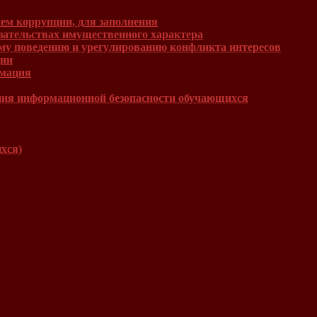
ем коррупции, для заполнения
язательствах имущественного характера
му поведению и урегулированию конфликта интересов
ции
рмация
ния информационной безопасности обучающихся
хся)