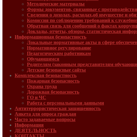
Методические материалы
Формы документов, связанные с противодействи
Сведения о доходах, расходах,об имуществе и об
Комиссия по соблюдению требований к служебно
Обратная связь для сообщений о фактах корруп
Доклады, отчеты, обзоры, статистическая инфо
Информационная безопастность
Локальные нормативные акты в сфере обеспече
Нормативное регулирование
Педагогическим работникам
Обучающимся
Родителям (законным представителям обучающи
Детские безопасные сайты
Комплексная безопастность
Пожарная безопасность
Охрана труда
Дорожная безопасность
ГО и ЧС
Работа с персональными данными
Антитеррористическая защищенность
Анкета для опроса граждан
Часто задаваемые вопросы
Информация
ДЕЯТЕЛЬНОСТЬ
КОНТАКТЫ