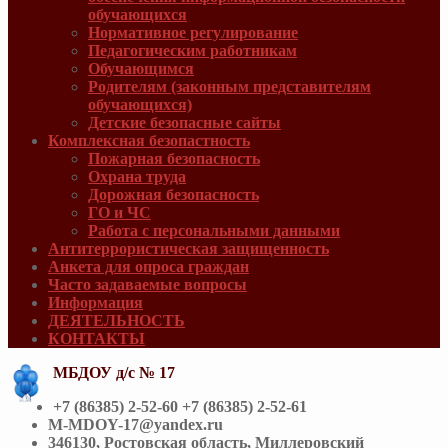
обучающихся
Нормативное регулирование
Педагогическим работникам
Обучающимся
Родителям (законным представителям
обучающихся)
Детские безопасные сайты
Комплексная безопастность
Пожарная безопасность
Охрана труда
Дорожная безопасность
ГО и ЧС
Работа с персональными данными
Антитеррористическая защищенность
Анкета для опроса граждан
Часто задаваемые вопросы
Информация
ДЕЯТЕЛЬНОСТЬ
КОНТАКТЫ
МБДОУ д/с № 17
+7 (86385) 2-52-60 +7 (86385) 2-52-61
M-MDOY-17@yandex.ru
346130, Ростовская область, Миллеровский