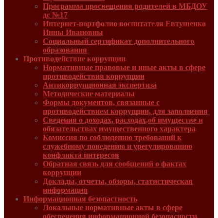
Программа просвещения родителей в МБДОУ
дс №17
Интернет-портфолио воспитателя Евтушенко
Инны Ивановны
Социальный сертификат дополнительного
образования
Противодействие коррупции
Нормативные правовые и иные акты в сфере
противодействия коррупции
Антикоррупционная экспертиза
Методические материалы
Формы документов, связанные с
противодействием коррупции, для заполнения
Сведения о доходах, расходах,об имуществе и
обязательствах имущественного характера
Комиссия по соблюдению требований к
служебному поведению и урегулированию
конфликта интересов
Обратная связь для сообщений о фактах
коррупции
Доклады, отчеты, обзоры, статистическая
информация
Информационная безопастность
Локальные нормативные акты в сфере
обеспечения информационной безопасности