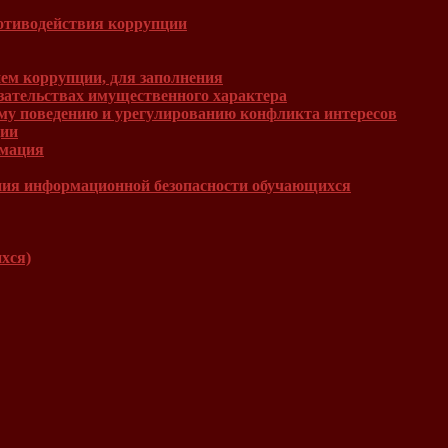
отиводействия коррупции
ем коррупции, для заполнения
язательствах имущественного характера
му поведению и урегулированию конфликта интересов
ции
рмация
ния информационной безопасности обучающихся
хся)