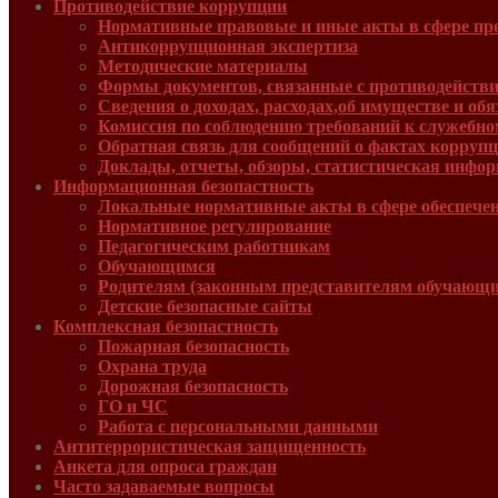
Противодействие коррупции
Нормативные правовые и иные акты в сфере пр
Антикоррупционная экспертиза
Методические материалы
Формы документов, связанные с противодействи
Сведения о доходах, расходах,об имуществе и об
Комиссия по соблюдению требований к служебно
Обратная связь для сообщений о фактах корруп
Доклады, отчеты, обзоры, статистическая инфо
Информационная безопастность
Локальные нормативные акты в сфере обеспече
Нормативное регулирование
Педагогическим работникам
Обучающимся
Родителям (законным представителям обучающи
Детские безопасные сайты
Комплексная безопастность
Пожарная безопасность
Охрана труда
Дорожная безопасность
ГО и ЧС
Работа с персональными данными
Антитеррористическая защищенность
Анкета для опроса граждан
Часто задаваемые вопросы