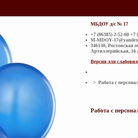
МБДОУ д/с № 17
+7 (86385) 2-52-60 +7 
M-MDOY-17@yandex
346130, Ростовская 
Артиллерийская, 16 
Версия для слабови
> Работа с персон
Работа с персон