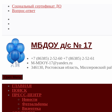
Социальный сертификат ДО
Вопрос-ответ
МБДОУ д/с № 17
+7 (86385) 2-52-60 +7 (86385) 2-52-61
M-MDOY-17@yandex.ru
346130, Ростовская область, Миллеровский ра
Open Menu
ГЛАВНАЯ
ПОИСК
ПРЕСС-ЦЕНТР
Новости
Фотоальбомы
Видеотека