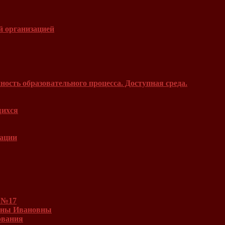
й организацией
ость образовательного процесса. Доступная среда.
щихся
зации
 №17
Инны Ивановны
ования