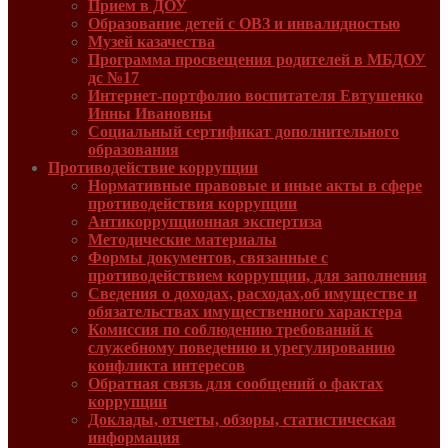
Прием в ДОУ
Образование детей с ОВЗ и инвалидностью
Музей казачества
Программа просвещения родителей в МБДОУ
дс №17
Интернет-портфолио воспитателя Евтушенко
Инны Ивановны
Социальный сертификат дополнительного
образования
Противодействие коррупции
Нормативные правовые и иные акты в сфере
противодействия коррупции
Антикоррупционная экспертиза
Методические материалы
Формы документов, связанные с
противодействием коррупции, для заполнения
Сведения о доходах, расходах,об имуществе и
обязательствах имущественного характера
Комиссия по соблюдению требований к
служебному поведению и урегулированию
конфликта интересов
Обратная связь для сообщений о фактах
коррупции
Доклады, отчеты, обзоры, статистическая
информация