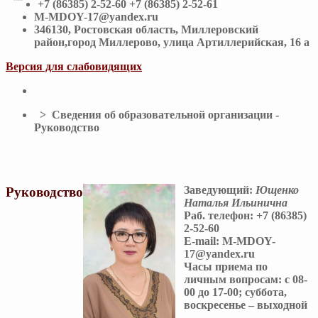
+7 (86385) 2-52-60 +7 (86385) 2-52-61
M-MDOY-17@yandex.ru
346130, Ростовская область, Миллеровский
район,город Миллерово, улица Артиллерийская, 16 а
Версия для слабовидящих
> Сведения об образовательной организации -
Руководcтво
Заведующий:
Ющенко
Руководcтво
Наталья Ильинична
Раб. телефон:
+7 (86385)
2-52-60
E-mail:
M-MDOY-
17@yandex.ru
Часы приема по
личным вопросам:
с 08-
00 до 17-00; суббота,
воскресенье – выходной