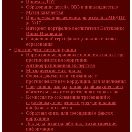
Прием в ДОУ
Образование детей с ОВЗ и инвалидностью
Музей казачества
Программа просвещения родителей в МБДОУ
дс №17
Интернет-портфолио воспитателя Евтушенко
Инны Ивановны
Социальный сертификат дополнительного
образования
Противодействие коррупции
Нормативные правовые и иные акты в сфере
противодействия коррупции
Антикоррупционная экспертиза
Методические материалы
Формы документов, связанные с
противодействием коррупции, для заполнения
Сведения о доходах, расходах,об имуществе и
обязательствах имущественного характера
Комиссия по соблюдению требований к
служебному поведению и урегулированию
конфликта интересов
Обратная связь для сообщений о фактах
коррупции
Доклады, отчеты, обзоры, статистическая
информация