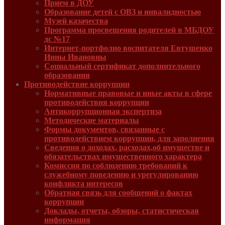
Прием в ДОУ
Образование детей с ОВЗ и инвалидностью
Музей казачества
Программа просвещения родителей в МБДОУ
дс №17
Интернет-портфолио воспитателя Евтушенко
Инны Ивановны
Социальный сертификат дополнительного
образования
Противодействие коррупции
Нормативные правовые и иные акты в сфере
противодействия коррупции
Антикоррупционная экспертиза
Методические материалы
Формы документов, связанные с
противодействием коррупции, для заполнения
Сведения о доходах, расходах,об имуществе и
обязательствах имущественного характера
Комиссия по соблюдению требований к
служебному поведению и урегулированию
конфликта интересов
Обратная связь для сообщений о фактах
коррупции
Доклады, отчеты, обзоры, статистическая
информация